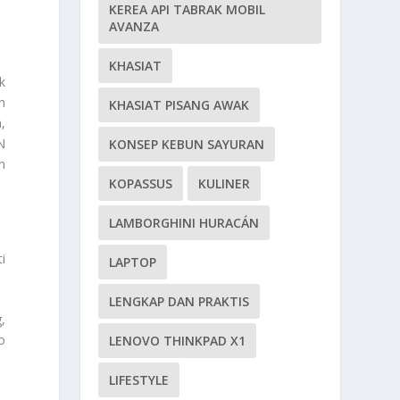
KEREA API TABRAK MOBIL
AVANZA
KHASIAT
k
n
KHASIAT PISANG AWAK
,
N
KONSEP KEBUN SAYURAN
n
KOPASSUS
KULINER
LAMBORGHINI HURACÁN
i
LAPTOP
LENGKAP DAN PRAKTIS
,
o
LENOVO THINKPAD X1
LIFESTYLE