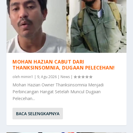
MOHAN HAZIAN CABUT DARI
THANKSINSOMNIA, DUGAAN PELECEHAN!
oleh
mimin1
|
9, Agu 2026
|
News
|
Mohan Hazian Owner Thanksinsomnia Menjadi
Perbincangan Hangat Setelah Muncul Dugaan
Pelecehan...
BACA SELENGKAPNYA