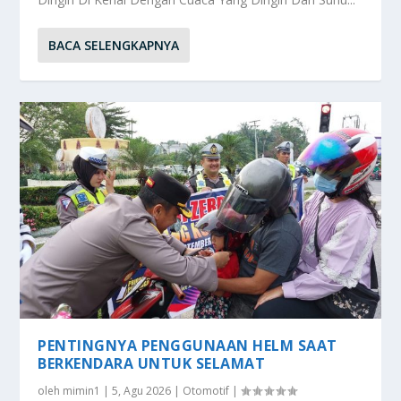
BACA SELENGKAPNYA
PENTINGNYA PENGGUNAAN HELM SAAT
BERKENDARA UNTUK SELAMAT
oleh
mimin1
|
5, Agu 2026
|
Otomotif
|