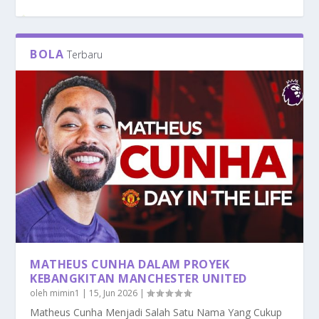
BOLA
Terbaru
PENYAKIT KANKER MULUT SANGAT PERLU
MAKANAN TRADISIONAL JERMAN: DALAM
PENTINGNYA PENGGUNAAN HELM SAAT
RAHASIA KUCING LEBIH PATUH PADA
UNTUK WASPADAI,...
MERAYAKAN MUSIM ...
BERKENDARA UNTUK S...
PEMILIKNYA
MATHEUS CUNHA DALAM PROYEK
KEBANGKITAN MANCHESTER UNITED
oleh
mimin1
|
15, Jun 2026
|
Matheus Cunha Menjadi Salah Satu Nama Yang Cukup