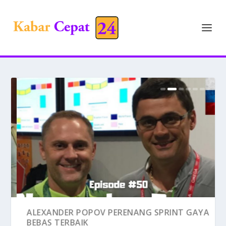
MOHAN HAZIAN CABUT DARI
ALEXANDER POPOV PERENANG SPRINT GAYA
THANKSINSOMNIA, DUGAAN PEL...
BEBAS TERBAIK