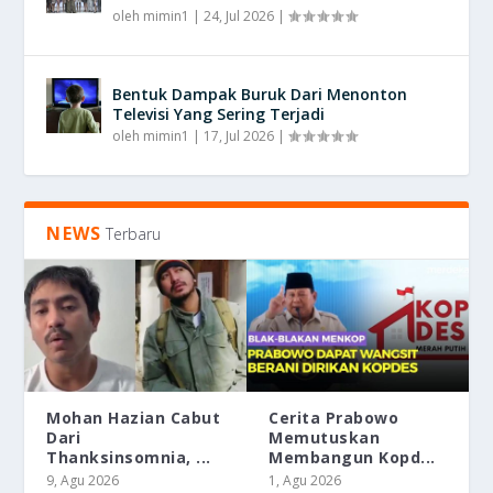
oleh
mimin1
|
24, Jul 2026
|
Bentuk Dampak Buruk Dari Menonton
Televisi Yang Sering Terjadi
oleh
mimin1
|
17, Jul 2026
|
NEWS
Terbaru
Mohan Hazian Cabut
Cerita Prabowo
Dari
Memutuskan
Thanksinsomnia, ...
Membangun Kopd...
9, Agu 2026
1, Agu 2026