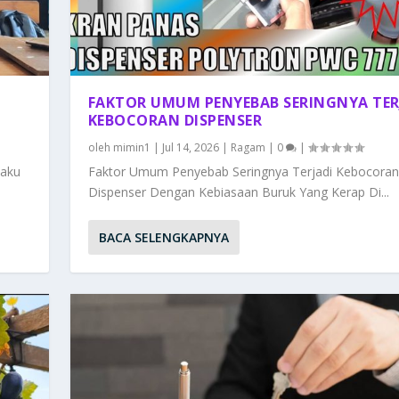
FAKTOR UMUM PENYEBAB SERINGNYA TER
KEBOCORAN DISPENSER
oleh
mimin1
|
Jul 14, 2026
|
Ragam
|
0
|
laku
Faktor Umum Penyebab Seringnya Terjadi Kebocoran
Dispenser Dengan Kebiasaan Buruk Yang Kerap Di...
BACA SELENGKAPNYA