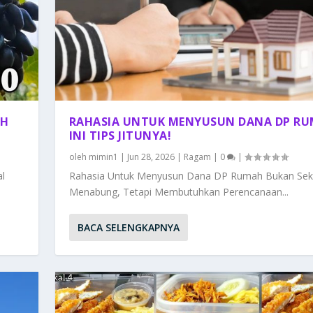
AH
RAHASIA UNTUK MENYUSUN DANA DP RU
INI TIPS JITUNYA!
oleh
mimin1
|
Jun 28, 2026
|
Ragam
|
0
|
l
Rahasia Untuk Menyusun Dana DP Rumah Bukan Sek
Menabung, Tetapi Membutuhkan Perencanaan...
BACA SELENGKAPNYA