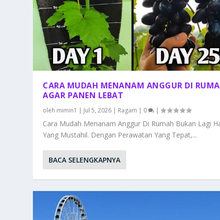
CARA MUDAH MENANAM ANGGUR DI RUM
AGAR PANEN LEBAT
oleh
mimin1
|
Jul 5, 2026
|
Ragam
|
0
|
Cara Mudah Menanam Anggur Di Rumah Bukan Lagi Ha
Yang Mustahil. Dengan Perawatan Yang Tepat,...
BACA SELENGKAPNYA