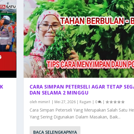
AK
CARA SIMPAN PETERSELI AGAR TETAP SEG
DAN SELAMA 2 MINGGU
oleh
mimin1
|
Mei 27, 2026
|
Ragam
|
0
|
Cara Simpan Peterseli Yang Merupakan Salah Satu He
Yang Sering Digunakan Dalam Masakan, Baik...
BACA SELENGKAPNYA