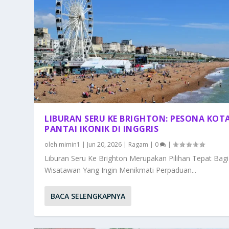
LIBURAN SERU KE BRIGHTON: PESONA KOT
PANTAI IKONIK DI INGGRIS
oleh
mimin1
|
Jun 20, 2026
|
Ragam
|
0
|
Liburan Seru Ke Brighton Merupakan Pilihan Tepat Bagi
Wisatawan Yang Ingin Menikmati Perpaduan...
BACA SELENGKAPNYA