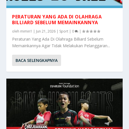
PERATURAN YANG ADA DI OLAHRAGA
BILLIARD SEBELUM MEMAINKANNYA
oleh
mimin1
|
Jun 21, 2026
|
Sport
|
0
|
Peraturan Yang Ada Di Olahraga Billiard Sebelum
Memainkannya Agar Tidak Melakukan Pelanggaran...
BACA SELENGKAPNYA