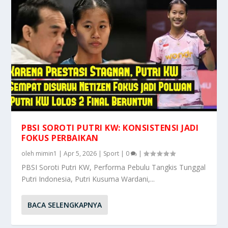
PBSI SOROTI PUTRI KW: KONSISTENSI JADI
FOKUS PERBAIKAN
oleh
mimin1
|
Apr 5, 2026
|
Sport
|
0
|
PBSI Soroti Putri KW, Performa Pebulu Tangkis Tunggal
Putri Indonesia, Putri Kusuma Wardani,...
BACA SELENGKAPNYA