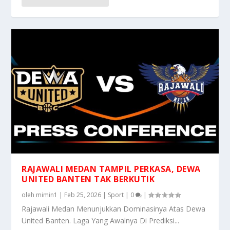
RAJAWALI MEDAN TAMPIL PERKASA, DEWA
UNITED BANTEN TAK BERKUTIK
oleh
mimin1
|
Feb 25, 2026
|
Sport
|
0
|
Rajawali Medan Menunjukkan Dominasinya Atas Dewa
United Banten. Laga Yang Awalnya Di Prediksi...