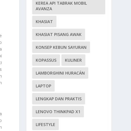
KEREA API TABRAK MOBIL
AVANZA
KHASIAT
KHASIAT PISANG AWAK
e
o
KONSEP KEBUN SAYURAN
a
i
KOPASSUS
KULINER
i
s
LAMBORGHINI HURACÁN
n
n
LAPTOP
LENGKAP DAN PRAKTIS
LENOVO THINKPAD X1
a
o
LIFESTYLE
h