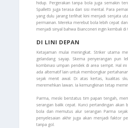
hidup. Pergerakan tanpa bola juga semakin te
Spalletti juga terasa dari sisi mental. Para pemai
yang dulu jarang terlihat kini menjadi senjat
permainan. Mereka merebut bola lebih cepat dan l
menjadi sinyal bahwa Bianconeri ingin kembali di t
DI LINI DEPAN
Ketajaman mulai meningkat. Striker utama mend
gelandang sayap. Skema penyerangan pun lebi
kombinasi umpan pendek di area sempit. Hal ini 
ada alternatif lain untuk membongkar pertahana
sejak menit awal. Di atas kertas, kualitas 
meremehkan lawan. Ia kemungkinan tetap memint
Parma, meski berstatus tim papan tengah, memi
serangan balik cepat. Kunci pertandingan akan
bola dan memutus alur serangan Parma sejak din
penyelesaian akhir juga akan menjadi faktor pent
tanpa gol.