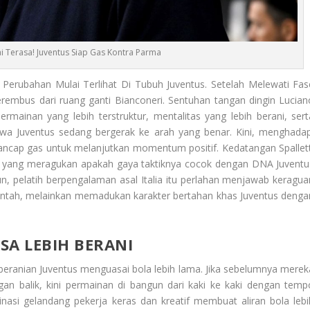
lai Terasa! Juventus Siap Gas Kontra Parma
 Perubahan Mulai Terlihat Di Tubuh Juventus. Setelah Melewati Fas
erembus dari ruang ganti Bianconeri. Sentuhan tangan dingin Lucian
rmainan yang lebih terstruktur, mentalitas yang lebih berani, sert
bahwa Juventus sedang bergerak ke arah yang benar. Kini, menghadap
 tancap gas untuk melanjutkan momentum positif. Kedatangan Spallett
 yang meragukan apakah gaya taktiknya cocok dengan DNA Juventu
, pelatih berpengalaman asal Italia itu perlahan menjawab keragua
mentah, melainkan memadukan karakter bertahan khas Juventus denga
SA LEBIH BERANI
beranian Juventus menguasai bola lebih lama. Jika sebelumnya merek
 balik, kini permainan di bangun dari kaki ke kaki dengan temp
nasi gelandang pekerja keras dan kreatif membuat aliran bola lebi