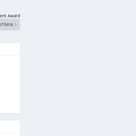
ment Award
UTNYA