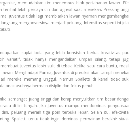
rorganisir, memudahkan tim menembus blok pertahanan lawan. Efe
n terlihat lebih percaya diri dan agresif saat menekan. Pressing tingg
a utama. Juventus tidak lagi membiarkan lawan nyaman mengembangka
angsung mengonversinya menjadi peluang. Intensitas seperti ini jela
akuti.
apatkan suplai bola yang lebih konsisten berkat kreativitas par
h variatif, tidak hanya mengandalkan umpan silang, tetapi jug
membuat Juventus lebih sulit di tebak. Ketika satu cara buntu, masi
n lawan. Menghadapi Parma, Juventus di prediksi akan tampil meneka
skuad mereka memang unggul. Namun Spalletti di kenal tidak suk
a anak asuhnya bermain disiplin dan fokus penuh.
liki semangat juang tinggi dan kerap menyulitkan tim besar denga
 berada di lini tengah. Jika Juventus mampu mendominasi penguasaa
i, peluang meraih tiga poin terbuka lebar. Selain itu, efektivita
ing. Spalletti tentu tidak ingin dominasi permainan berakhir sia-si