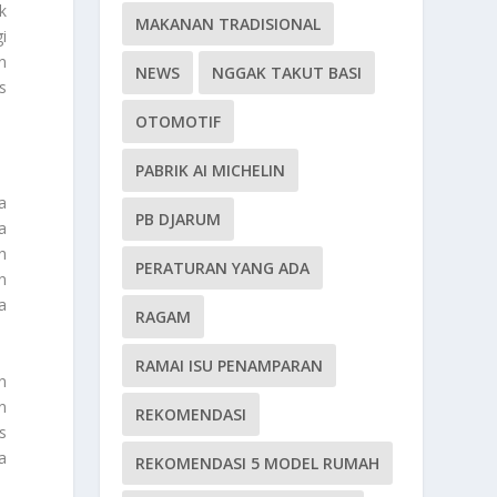
k
MAKANAN TRADISIONAL
i
n
NEWS
NGGAK TAKUT BASI
s
OTOMOTIF
PABRIK AI MICHELIN
a
PB DJARUM
a
h
PERATURAN YANG ADA
n
a
RAGAM
RAMAI ISU PENAMPARAN
n
n
REKOMENDASI
s
a
REKOMENDASI 5 MODEL RUMAH