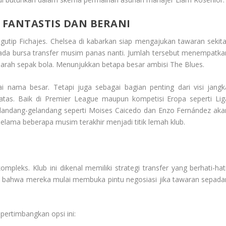
 FANTASTIS DAN BERANI
utip Fichajes. Chelsea di kabarkan siap mengajukan tawaran sekita
ada bursa transfer musim panas nanti. Jumlah tersebut menempatka
sejarah sepak bola. Menunjukkan betapa besar ambisi The Blues.
i nama besar. Tetapi juga sebagai bagian penting dari visi jangk
atas. Baik di Premier League maupun kompetisi Eropa seperti Lig
landang-gelandang seperti Moises Caicedo dan Enzo Fernández aka
elama beberapa musim terakhir menjadi titik lemah klub.
ompleks. Klub ini dikenal memiliki strategi transfer yang berhati-hati
 bahwa mereka mulai membuka pintu negosiasi jika tawaran sepada
ertimbangkan opsi ini: