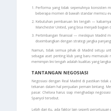
Performa yang tidak sepenuhnya konsisten mus
beberapa momen di bawah standar memicu eval
Kebutuhan pembaruan lini tengah — kabarnya
Manchester United, yang bisa menjadi bagian da
Pertimbangan finansial — meskipun Madrid memi
diseimbangkan dengan strategi jangka panjang 
Namun, tidak semua pihak di Madrid setuju un
sebagai aset penting klub yang baru memasuki ma
memimpin lini tengah adalah kualitas yang langka da
TANTANGAN NEGOSIASI
Negosiasi dengan Real Madrid di pastikan tidak a
tekanan dalam hal penjualan pemain bintang. Mere
pasar. Chelsea harus siap menghadapi negosiasi 
Spanyol tersebut.
Lebih dari itu, ada faktor lain seperti persetuj