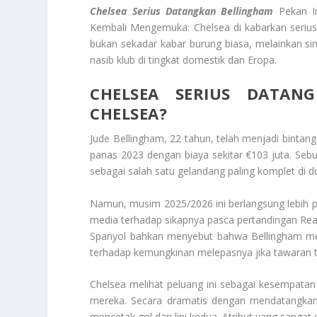
Chelsea Serius Datangkan Bellingham
Pekan In
Kembali Mengemuka: Chelsea di kabarkan serius
bukan sekadar kabar burung biasa, melainkan s
nasib klub di tingkat domestik dan Eropa.
CHELSEA SERIUS DATAN
CHELSEA?
Jude Bellingham, 22 tahun, telah menjadi binta
panas 2023 dengan biaya sekitar €103 juta. Seb
sebagai salah satu gelandang paling komplet di d
Namun, musim 2025/2026 ini berlangsung lebih p
media terhadap sikapnya pasca pertandingan Real
Spanyol bahkan menyebut bahwa Bellingham men
terhadap kemungkinan melepasnya jika tawaran t
Chelsea melihat peluang ini sebagai kesempatan
mereka. Secara dramatis dengan mendatangkan 
mencetak gol dari lini kedua. Atribut yang sang