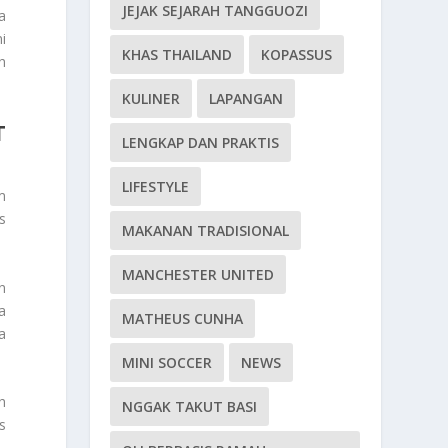
JEJAK SEJARAH TANGGUOZI
a
i
KHAS THAILAND
KOPASSUS
h
KULINER
LAPANGAN
T
LENGKAP DAN PRAKTIS
LIFESTYLE
m
s
MAKANAN TRADISIONAL
MANCHESTER UNITED
n
a
MATHEUS CUNHA
a
MINI SOCCER
NEWS
h
NGGAK TAKUT BASI
s