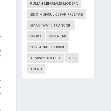
RUMAH MINIMALIS MODERN
,
SIDO MUNCUL CETAK PRESTASI
i
SMARTWATCH CANGGIH
u
SPORT
SUPERCAR
SUSTAINABLE LIVING
a
s
TEMPA 528 ATLET
TIPS
TREND
i
i
b
g