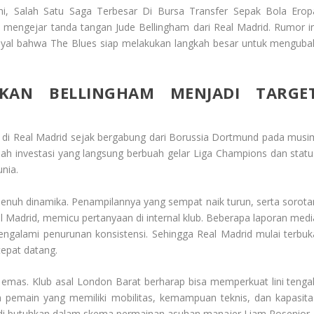
i, Salah Satu Saga Terbesar Di Bursa Transfer Sepak Bola Erop
 mengejar tanda tangan Jude Bellingham dari Real Madrid. Rumor in
inyal bahwa The Blues siap melakukan langkah besar untuk menguba
GKAN BELLINGHAM MENJADI TARGE
ng di Real Madrid sejak bergabung dari Borussia Dortmund pada musi
uah investasi yang langsung berbuah gelar Liga Champions dan statu
unia.
enuh dinamika. Penampilannya yang sempat naik turun, serta sorota
 Madrid, memicu pertanyaan di internal klub. Beberapa laporan medi
galami penurunan konsistensi. Sehingga Real Madrid mulai terbuk
epat datang.
 emas. Klub asal London Barat berharap bisa memperkuat lini tenga
pemain yang memiliki mobilitas, kemampuan teknis, dan kapasita
at di butuhkan dalam skema permainan asuhan manajer Liam Rosenior.