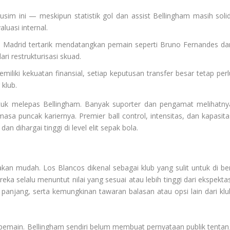
im ini — meskipun statistik gol dan assist Bellingham masih solid
uasi internal.
 Madrid tertarik mendatangkan pemain seperti Bruno Fernandes dar
ri restrukturisasi skuad.
liki kekuatan finansial, setiap keputusan transfer besar tetap perl
klub.
tuk melepas Bellingham. Banyak suporter dan pengamat melihatny
sa puncak kariernya. Premier ball control, intensitas, dan kapasita
n dihargai tinggi di level elit sepak bola.
kan mudah. Los Blancos dikenal sebagai klub yang sulit untuk di ber
ka selalu menuntut nilai yang sesuai atau lebih tinggi dari ekspektas
panjang, serta kemungkinan tawaran balasan atau opsi lain dari klu
uan pemain. Bellingham sendiri belum membuat pernyataan publik tentan