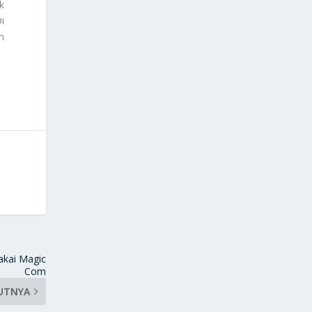
k
i
an
akai Magic
Com
UTNYA