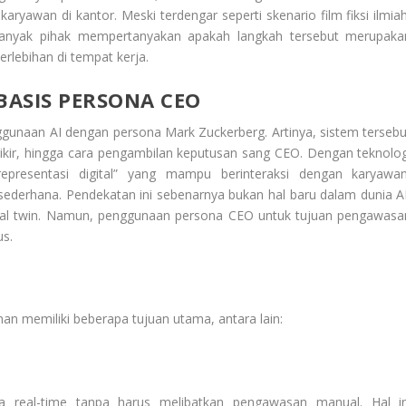
yawan di kantor. Meski terdengar seperti skenario film fiksi ilmiah
Banyak pihak mempertanyakan apakah langkah tersebut merupaka
erlebihan di tempat kerja.
ASIS PERSONA CEO
gunaan AI dengan persona Mark Zuckerberg. Artinya, sistem tersebu
pikir, hingga cara pengambilan keputusan sang CEO. Dengan teknolog
representasi digital” yang mampu berinteraksi dengan karyawan
ederhana. Pendekatan ini sebenarnya bukan hal baru dalam dunia AI
igital twin. Namun, penggunaan persona CEO untuk tujuan pengawasa
us.
nan memiliki beberapa tujuan utama, antara lain:
 real-time tanpa harus melibatkan pengawasan manual. Hal in