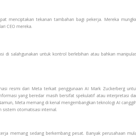
pat menciptakan tekanan tambahan bagi pekerja. Mereka mungki
 dari CEO mereka.
ensi di salahgunakan untuk kontrol berlebihan atau bahkan manipulas
irmasi resmi dari Meta terkait penggunaan AI Mark Zuckerberg untu
rmasi yang beredar masih bersifat spekulatif atau interpretasi dar
 Namun, Meta memang di kenal mengembangkan teknologi AI canggih
 sistem otomatisasi internal.
at kerja memang sedang berkembang pesat. Banyak perusahaan mula