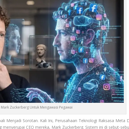
 Mark Zuckerberg Untuk Mengawasi Pegawai
li Menjadi Sorotan. Kali Ini, Perusahaan Teknologi Raksasa Meta D
menyerupai CEO mereka, Mark Zuckerberg. Sistem ini di sebut-sebu