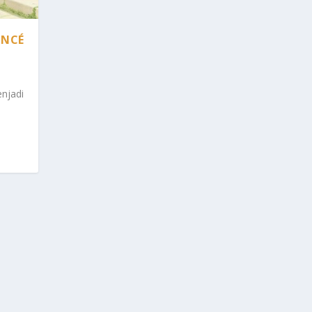
ONCÉ
njadi