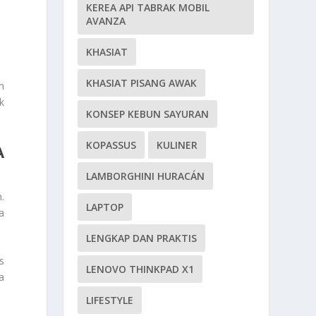
KEREA API TABRAK MOBIL
AVANZA
KHASIAT
KHASIAT PISANG AWAK
n
k
KONSEP KEBUN SAYURAN
KOPASSUS
KULINER
A
LAMBORGHINI HURACÁN
.
LAPTOP
a
LENGKAP DAN PRAKTIS
s
LENOVO THINKPAD X1
a
LIFESTYLE