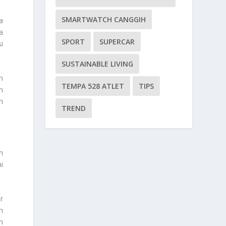
SMARTWATCH CANGGIH
a
a
SPORT
SUPERCAR
i
SUSTAINABLE LIVING
n
TEMPA 528 ATLET
TIPS
n
n
TREND
n
i
r
n
h