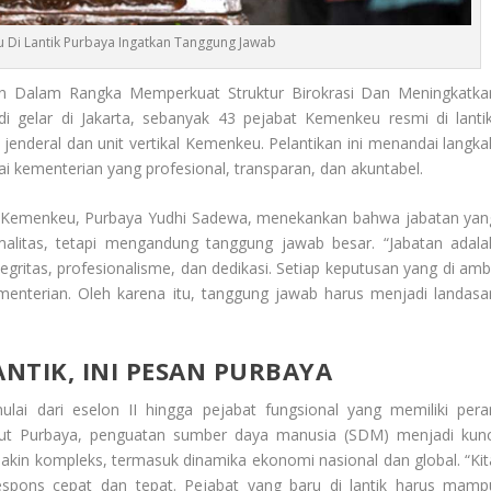
 Di Lantik Purbaya Ingatkan Tanggung Jawab
 Dalam Rangka Memperkuat Struktur Birokrasi Dan Meningkatka
di gelar di Jakarta, sebanyak 43 pejabat Kemenkeu resmi di lantik
t jenderal dan unit vertikal Kemenkeu. Pelantikan ini menandai langka
 kementerian yang profesional, transparan, dan akuntabel.
al Kemenkeu, Purbaya Yudhi Sadewa, menekankan bahwa jabatan yan
malitas, tetapi mengandung tanggung jawab besar. “Jabatan adala
ritas, profesionalisme, dan dedikasi. Setiap keputusan yang di ambi
ementerian. Oleh karena itu, tanggung jawab harus menjadi landasa
ANTIK, INI PESAN PURBAYA
mulai dari eselon II hingga pejabat fungsional yang memiliki pera
rut Purbaya, penguatan sumber daya manusia (SDM) menjadi kunc
kin kompleks, termasuk dinamika ekonomi nasional dan global. “Kit
spons cepat dan tepat. Pejabat yang baru di lantik harus mamp