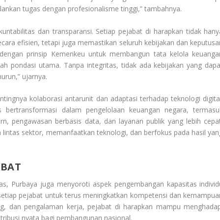
lankan tugas dengan profesionalisme tinggi,” tambahnya.
ntabilitas dan transparansi. Setiap pejabat di harapkan tidak hany
ra efisien, tetapi juga memastikan seluruh kebijakan dan keputusa
an dengan prinsip Kemenkeu untuk membangun tata kelola keuanga
alah pondasi utama. Tanpa integritas, tidak ada kebijakan yang dapa
urun,” ujarnya.
ngnya kolaborasi antarunit dan adaptasi terhadap teknologi digital
s bertransformasi dalam pengelolaan keuangan negara, termasu
rn, pengawasan berbasis data, dan layanan publik yang lebih cepat
 lintas sektor, memanfaatkan teknologi, dan berfokus pada hasil yan
ABAT
as, Purbaya juga menyoroti aspek pengembangan kapasitas individ
 setiap pejabat untuk terus meningkatkan kompetensi dan kemampua
ring, dan pengalaman kerja, pejabat di harapkan mampu menghadap
tribusi nyata bagi pembangunan nasional.