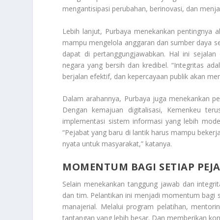
mengantisipasi perubahan, berinovasi, dan menja
Lebih lanjut, Purbaya menekankan pentingnya aku
mampu mengelola anggaran dan sumber daya seca
dapat di pertanggungjawabkan. Hal ini sejal
negara yang bersih dan kredibel. “Integritas ad
berjalan efektif, dan kepercayaan publik akan men
Dalam arahannya, Purbaya juga menekankan penti
Dengan kemajuan digitalisasi, Kemenkeu teru
implementasi sistem informasi yang lebih mode
“Pejabat yang baru di lantik harus mampu bekerja
nyata untuk masyarakat,” katanya.
MOMENTUM BAGI SETIAP PEJ
Selain menekankan tanggung jawab dan integrit
dan tim. Pelantikan ini menjadi momentum bagi
manajerial. Melalui program pelatihan, mento
tantangan yang lebih besar. Dan memberikan kon