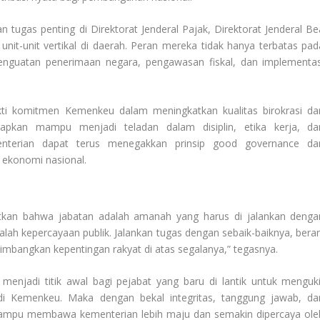
tugas penting di Direktorat Jenderal Pajak, Direktorat Jenderal Be
unit-unit vertikal di daerah. Peran mereka tidak hanya terbatas pad
i penguatan penerimaan negara, pengawasan fiskal, dan implementas
ukti komitmen Kemenkeu dalam meningkatkan kualitas birokrasi da
rapkan mampu menjadi teladan dalam disiplin, etika kerja, da
nterian dapat terus menegakkan prinsip good governance da
 ekonomi nasional.
kan bahwa jabatan adalah amanah yang harus di jalankan denga
dalah kepercayaan publik. Jalankan tugas dengan sebaik-baiknya, beran
imbangkan kepentingan rakyat di atas segalanya,” tegasnya.
 menjadi titik awal bagi pejabat yang baru di lantik untuk menguki
 di Kemenkeu. Maka dengan bekal integritas, tanggung jawab, da
 mampu membawa kementerian lebih maju dan semakin dipercaya ole