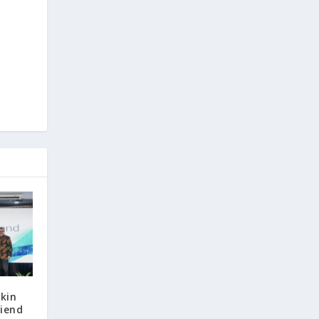
kin
riend