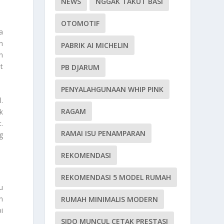
NEWS
NGGAK TAKUT BASI
OTOMOTIF
a
n
PABRIK AI MICHELIN
n
t
PB DJARUM
PENYALAHGUNAAN WHIP PINK
.
RAGAM
k
.
RAMAI ISU PENAMPARAN
g
REKOMENDASI
REKOMENDASI 5 MODEL RUMAH
u
n
RUMAH MINIMALIS MODERN
i
SIDO MUNCUL CETAK PRESTASI