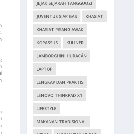
JEJAK SEJARAH TANGGUOZI
JUVENTUS SIAP GAS
KHASIAT
n
KHASIAT PISANG AWAK
,
h
KOPASSUS
KULINER
LAMBORGHINI HURACÁN
g
h
LAPTOP
l
n
LENGKAP DAN PRAKTIS
LENOVO THINKPAD X1
LIFESTYLE
n
i
MAKANAN TRADISIONAL
a
u